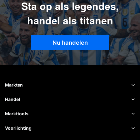
Sta op als legendes,
handel als titanen
Nu handelen
Markten
Forex
Handel
Grondstoffen
Handelsplatform
Markttools
Aandelen
Contractspecificaties
Marktgegevens
Voorlichting
Indexen
Risicobeheer
Economische kalender