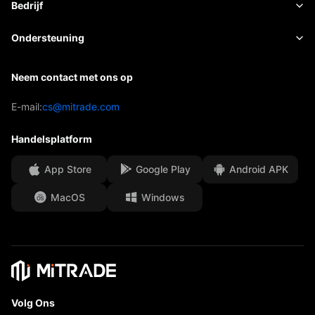
Basis
Bedrijf
ETF's
Kosten en vergoedingen
Nieuws
Academy
Over Mitrade
Ondersteuning
Prognose
Inzichten
AFA-sponsoring
Neem contact met ons op
Neem contact met ons op
Handelsanalyse
EBook
Onze onderscheidingen
Afdeling Help
E-mail:
cs@mitrade.com
Sentiment
Media Centre
Veelgestelde vragen (FAQ)
Handelsplatform
Beveiliging van klantengelden
App Store
Google Play
Android APK
Juridische documenten
MacOS
Windows
Affiliates
Volg Ons