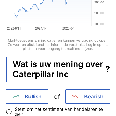
Português
Deutsch
Français
Nederlands
Marktgegevens zijn indicatief en kunnen vertraging oplopen.
Ze worden uitsluitend ter informatie verstrekt. Log in op ons
platform voor toegang tot realtime prijzen.
Italiano
Polski
Wat is uw mening over
?
Caterpillar Inc
हिन्दी
of
Bullish
Bearish
Stem om het sentiment van handelaren te
zien