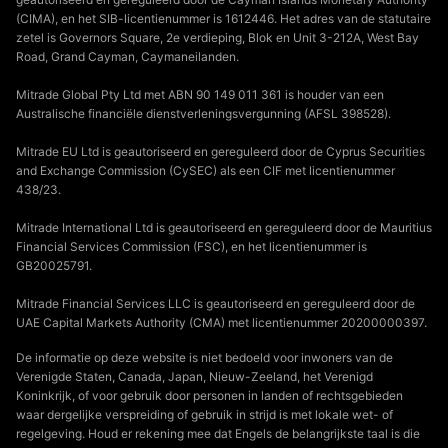
(CIMA), en het SIB-licentienummer is 1612446. Het adres van de statutaire
zetel is Governors Square, 2e verdieping, Blok en Unit 3-212A, West Bay
Road, Grand Cayman, Caymaneilanden.
Mitrade Global Pty Ltd met ABN 90 149 011 361 is houder van een
Australische financiële dienstverleningsvergunning (AFSL 398528).
Mitrade EU Ltd is geautoriseerd en gereguleerd door de Cyprus Securities
and Exchange Commission (CySEC) als een CIF met licentienummer
438/23.
Mitrade International Ltd is geautoriseerd en gereguleerd door de Mauritius
Financial Services Commission (FSC), en het licentienummer is
GB20025791.
Mitrade Financial Services LLC is geautoriseerd en gereguleerd door de
UAE Capital Markets Authority (CMA) met licentienummer 20200000397.
De informatie op deze website is niet bedoeld voor inwoners van de
Verenigde Staten, Canada, Japan, Nieuw-Zeeland, het Verenigd
Koninkrijk, of voor gebruik door personen in landen of rechtsgebieden
waar dergelijke verspreiding of gebruik in strijd is met lokale wet- of
regelgeving. Houd er rekening mee dat Engels de belangrijkste taal is die