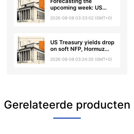
Forecasting the
upcoming week: US
inflation takes center
2026-08-08 03:33:02 (GMT+0)
stage next week
US Treasury yields drop
on soft NFP, Hormuz
hopes ease Fed risks
2026-08-08 03:24:30 (GMT+0)
Gerelateerde producten