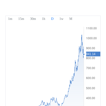
Onze onderscheidingen
Afdeling Help
English
Sentiment
Media Centre
Veelgestelde vragen (FAQ)
Bahasa Indonesia
Beveiliging van klantengelden
Bahasa Melayu
Juridische documenten
繁體中文
Affiliates
한국어
ไทย
Tiếng việt
العربية
简体中文
Español
Português (Brasil)