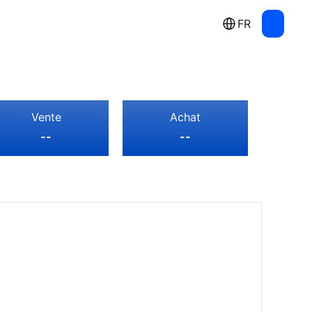
FR
Vente
Achat
--
--