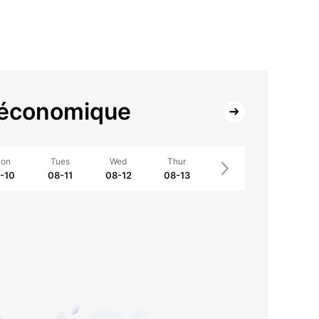
 économique
on
Tues
Wed
Thur
-10
08-11
08-12
08-13