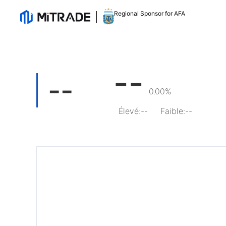
Regional Sponsor for AFA
--
--
0.00%
Élevé
:
--
Faible
:
--