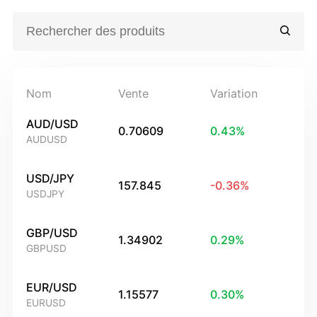
Nom
Vente
Variation
AUD/USD
0.70609
0.43
%
AUDUSD
USD/JPY
157.845
-0.36
%
USDJPY
GBP/USD
1.34902
0.29
%
GBPUSD
EUR/USD
1.15577
0.30
%
EURUSD