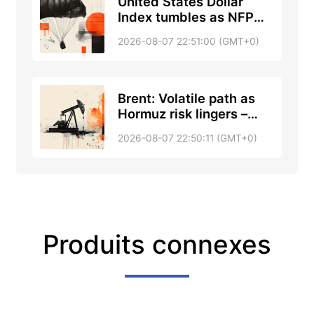
United States Dollar
Index tumbles as NFP
shock trims Fed hike
2026-08-07 22:51:00 (GMT+0)
bets
Brent: Volatile path as
Hormuz risk lingers –
Commerzbank
2026-08-07 22:50:11 (GMT+0)
Produits connexes