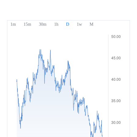
Nos distinctions
Centre d'aide
English
Sentiment
Centre média
FAQ
Bahasa Indonesia
Sécurité des fonds clients
Bahasa Melayu
Documents juridiques
繁體中文
Affiliates
한국어
ไทย
Tiếng việt
العربية
简体中文
Español
Português (Brasil)