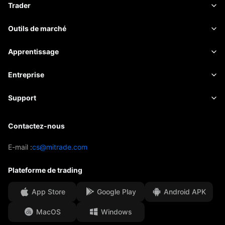
Forex
Trader
Matières premières
Plateforme de trading
Outils de marché
Actions
Spécifications des contrats
Données de marché
Apprentissage
Indices
Gestion des risques
Calendrier économique
Principes de base
Entreprise
ETF
Frais et commissions
Actualités
Academy
À propos de Mitrade
Support
Prévu
Insights
Parrainage de l'AFA
Contactez-nous
Contactez-nous
Analyse de trading
EBook
Nos distinctions
Centre d'aide
E-mail :
cs@mitrade.com
Sentiment
Centre média
FAQ
Plateforme de trading
Sécurité des fonds clients
App Store
Google Play
Android APK
Documents juridiques
MacOS
Windows
Affiliates