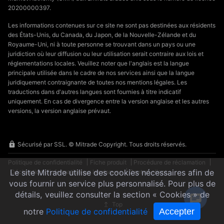
20200000397.
Les informations contenues sur ce site ne sont pas destinées aux résidents
des États-Unis, du Canada, du Japon, de la Nouvelle-Zélande et du
Royaume-Uni, ni à toute personne se trouvant dans un pays ou une
juridiction où leur diffusion ou leur utilisation serait contraire aux lois et
réglementations locales. Veuillez noter que l'anglais est la langue
principale utilisée dans le cadre de nos services ainsi que la langue
juridiquement contraignante de toutes nos mentions légales. Les
traductions dans d'autres langues sont fournies à titre indicatif
uniquement. En cas de divergence entre la version anglaise et les autres
versions, la version anglaise prévaut.
Sécurisé par SSL. © Mitrade Copyright. Tous droits réservés.
Politique de confidentialité
Fiche produit
Procédure de réclamation
Le site Mitrade utilise des cookies nécessaires afin de
Déclaration d'information sur les risques
Contrat client
vous fournir un service plus personnalisé. Pour plus de
détails, veuillez consulter la section « Cookies » de
Top
Accepter
notre
Politique de confidentialité