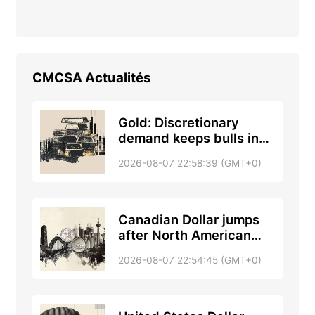
CMCSA
Actualités
Gold: Discretionary
demand keeps bulls in
control - TD Securities
2026-08-07 22:58:39 (GMT+0)
Canadian Dollar jumps
after North American
jobs double surprise
2026-08-07 22:54:45 (GMT+0)