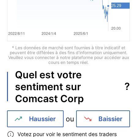
Português
Deutsch
Français
Nederlands
* Les données de marché sont fournies à titre indicatif et
peuvent être différées à des fins d'information uniquement.
Veuillez vous connecter à notre plateforme pour accéder aux
Italiano
cours en temps réel.
Quel est votre
Polski
?
sentiment sur
हिन्दी
Comcast Corp
ou
Haussier
Baissier
Votez pour voir le sentiment des traders