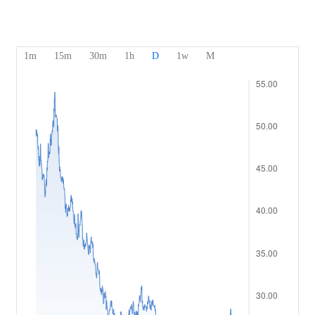
Unsere Auszeichnungen
Hilfe-Center
English
Stimmung
Medienzentrum
Häufig gestellte Fragen
Bahasa Indonesia
Sicherheit von Kundengeldern
Bahasa Melayu
Rechtsdokumente
繁體中文
Affiliates
한국어
ไทย
Tiếng việt
العربية
简体中文
Español
Português (Brasil)