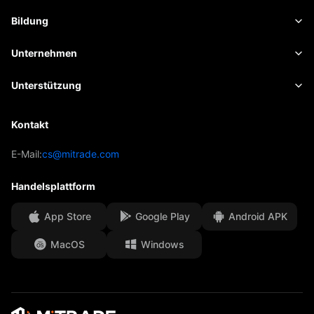
Aktien
Kontraktspezifikationen
Marktdaten
Bildung
Indizes
Risikomanagement
Wirtschaftskalender
Grundlagen
Unternehmen
ETFs
Gebühren und Abgaben
Nachrichten
Academy
Über Mitrade
Unterstützung
Prognose
Einblicke
AFA-Sponsoring
Kontakt
Kontakt
Handelsanalyse
EBook
Unsere Auszeichnungen
Hilfe-Center
E-Mail:
cs@mitrade.com
Stimmung
Medienzentrum
Häufig gestellte Fragen
Handelsplattform
Sicherheit von Kundengeldern
App Store
Google Play
Android APK
Rechtsdokumente
MacOS
Windows
Affiliates