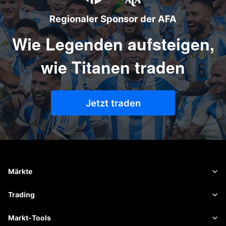
Regionaler Sponsor der AFA
Wie Legenden aufsteigen,
wie Titanen traden
Jetzt traden
Märkte
Forex
Trading
Rohstoffe
Handelsplattform
Markt-Tools