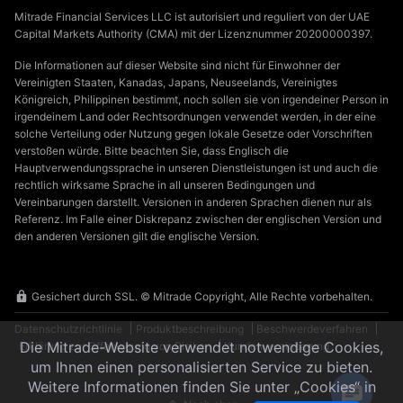
Mitrade Financial Services LLC ist autorisiert und reguliert von der UAE
Capital Markets Authority (CMA) mit der Lizenznummer 20200000397.
Die Informationen auf dieser Website sind nicht für Einwohner der
Vereinigten Staaten, Kanadas, Japans, Neuseelands, Vereinigtes
Königreich, Philippinen bestimmt, noch sollen sie von irgendeiner Person in
irgendeinem Land oder Rechtsordnungen verwendet werden, in der eine
solche Verteilung oder Nutzung gegen lokale Gesetze oder Vorschriften
verstoßen würde. Bitte beachten Sie, dass Englisch die
Hauptverwendungssprache in unseren Dienstleistungen ist und auch die
rechtlich wirksame Sprache in all unseren Bedingungen und
Vereinbarungen darstellt. Versionen in anderen Sprachen dienen nur als
Referenz. Im Falle einer Diskrepanz zwischen der englischen Version und
den anderen Versionen gilt die englische Version.
Gesichert durch SSL. © Mitrade Copyright, Alle Rechte vorbehalten.
Datenschutzrichtlinie
Produktbeschreibung
Beschwerdeverfahren
Die Mitrade-Website verwendet notwendige Cookies,
Erklärung zur Offenlegung von Risiken
Kundenvereinbarung
um Ihnen einen personalisierten Service zu bieten.
Weitere Informationen finden Sie unter „Cookies“ in