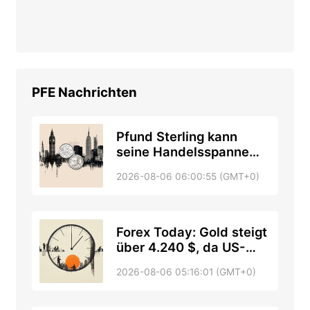
PFE
Nachrichten
Pfund Sterling kann
seine Handelsspanne
angesichts der
2026-08-06 06:00:55 (GMT+0)
Parlamentspause in
Großbritannien nicht
durchbrechen
Forex Today: Gold steigt
über 4.240 $, da US-
Arbeitsmarktdaten
2026-08-06 05:16:01 (GMT+0)
einbrechen