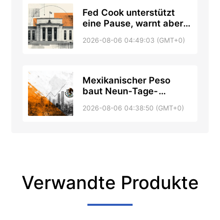
Fed Cook unterstützt
eine Pause, warnt aber,
dass eine Zinserhöhung
2026-08-06 04:49:03 (GMT+0)
möglich ist, falls die
Disinflation ins Stocken
gerät
Mexikanischer Peso
baut Neun-Tage-
Gewinne aus, da sich
2026-08-06 04:38:50 (GMT+0)
der Golfkrieg entspannt
Verwandte Produkte