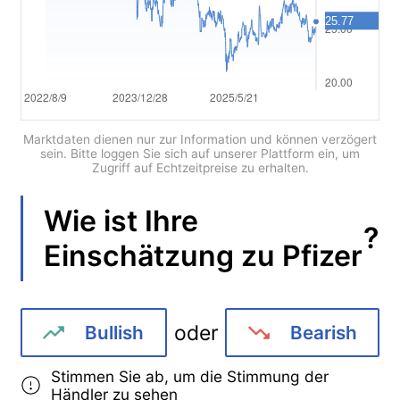
Português
Deutsch
Français
Nederlands
Marktdaten dienen nur zur Information und können verzögert
sein. Bitte loggen Sie sich auf unserer Plattform ein, um
Zugriff auf Echtzeitpreise zu erhalten.
Italiano
Polski
Wie ist Ihre
?
Einschätzung zu
Pfizer
हिन्दी
oder
Bullish
Bearish
Stimmen Sie ab, um die Stimmung der
Händler zu sehen