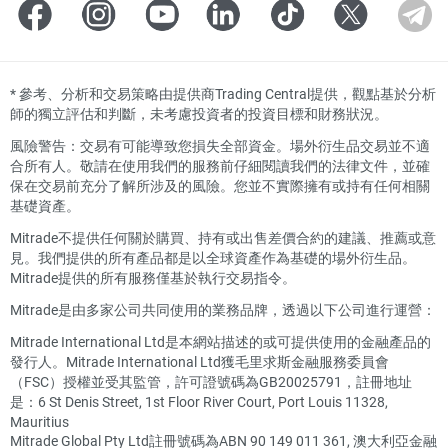
*
參考、分析和交易策略由提供商Trading Central提供，觀點基於分析
師的獨立評估和判斷，未考慮投資者的投資目標和財務狀況。
風險警告：交易有可能導致您損失全部資金。場外衍生品交易並不適
合所有人。敬請在使用我們的服務前仔細閱讀我們的法律文件，並確
保在交易前充分了解所涉及的風險。您並不實際擁有或持有任何相關
基礎資產。
Mitrade不提供任何關於購買、持有或出售差價合約的建議、推薦或意
見。我們提供的所有產品都是以全球資產作為基礎的場外衍生品。
Mitrade提供的所有服務僅基於執行交易指令。
Mitrade是由多家公司共同使用的業務品牌，透過以下公司進行運營：
Mitrade International Ltd是本網站描述的或可提供使用的金融產品的
發行人。Mitrade International Ltd獲毛里求斯金融服務委員會
（FSC）授權並受其監管，許可證號碼為GB20025791，註冊地址
是：6 St Denis Street, 1st Floor River Court, Port Louis 11328,
Mauritius
Mitrade Global Pty Ltd註冊號碼為ABN 90 149 011 361, 澳大利亞金融