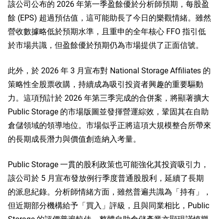
該公司公布的 2026 年第一季盈餘優於分析師預期，每股盈
餘 (EPS) 超過預估值，這可能助長了今日的樂觀情緒。雖然
營收數據略低於預期水準，且重申的全年核心 FFO 指引低
於市場共識，但盈餘優於預期仍為市場提供了正面信號。
此外，於 2026 年 3 月宣布對 National Storage Affiliates 的
策略性全股票收購，持續成為吸引投資者興趣的重要驅動
力。這項預計於 2026 年第三季完成的合併案，將顯著擴大
Public Storage 的市場版圖並發揮營運綜效，鞏固其在自助
倉儲領域的領導地位。市場似乎正將這項大規模整合所帶來
的長期成長潛力與價值創造納入考量。
Public Storage 一貫的股利政策也可能強化其投資吸引力，
該公司於 5 月宣布發放例行季度普通股股利，延續了長期
的派息紀錄。分析師情緒方面，雖然普遍共識為「持有」，
但近期部分機構給予「買入」評級，且與同業相比，Public
Storage 的評價普遍較佳。整體自助倉儲產業亦顯現謹慎樂