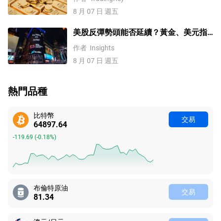
8 月 07 日 週五
美股反彈勢頭能否延續？黃金、美元指
數、費半指數、納指100技術分析
作者
Insights
8 月 07 日 週五
熱門品種
比特幣
交易
64897.64
-119.69
(
-0.18%
)
布倫特原油
交易
81.34