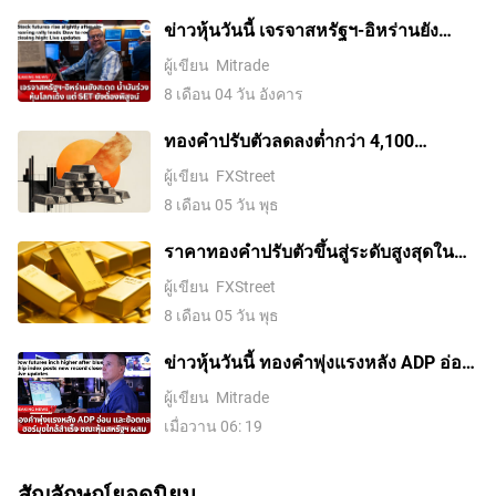
ข่าวหุ้นวันนี้ เจรจาสหรัฐฯ-อิหร่านยัง
สะดุด น้ำมันร่วง หุ้นโลกเด้ง แต่ SET ยัง
ผู้เขียน
Mitrade
ต้องพิสูจน์
8 เดือน 04 วัน อังคาร
ทองคำปรับตัวลดลงต่ำกว่า 4,100
ดอลลาร์ ขณะที่ตลาดจับตาการเจรจา
ผู้เขียน
FXStreet
ระหว่างสหรัฐฯ กับอิหร่าน
8 เดือน 05 วัน พุธ
ราคาทองคําปรับตัวขึ้นสู่ระดับสูงสุดใน
รอบสองสัปดาห์ ขณะที่ค่าเงินดอลลาร์
ผู้เขียน
FXStreet
สหรัฐอ่อนค่าลงจากความหวังในข้อตกลง
8 เดือน 05 วัน พุธ
อิหร่านและการเก็งการขึ้นดอกเบี้ยของ
เฟดที่ลดลง
ข่าวหุ้นวันนี้ ทองคำพุ่งแรงหลัง ADP อ่อน
และข้อตกลงฮอร์มุซใกล้สำเร็จ ขณะหุ้น
ผู้เขียน
Mitrade
สหรัฐฯ ผสม
เมื่อวาน 06: 19
สัญลักษณ์ยอดนิยม