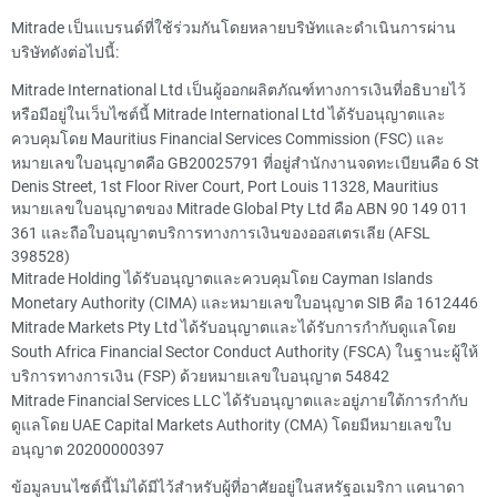
Mitrade เป็นแบรนด์ที่ใช้ร่วมกันโดยหลายบริษัทและดำเนินการผ่าน
บริษัทดังต่อไปนี้:
Mitrade International Ltd เป็นผู้ออกผลิตภัณฑ์ทางการเงินที่อธิบายไว้
หรือมีอยู่ในเว็บไซต์นี้ Mitrade International Ltd ได้รับอนุญาตและ
ควบคุมโดย Mauritius Financial Services Commission (FSC) และ
หมายเลขใบอนุญาตคือ GB20025791 ที่อยู่สำนักงานจดทะเบียนคือ 6 St
Denis Street, 1st Floor River Court, Port Louis 11328, Mauritius
หมายเลขใบอนุญาตของ Mitrade Global Pty Ltd คือ ABN 90 149 011
361 และถือใบอนุญาตบริการทางการเงินของออสเตรเลีย (AFSL
398528)
Mitrade Holding ได้รับอนุญาตและควบคุมโดย Cayman Islands
Monetary Authority (CIMA) และหมายเลขใบอนุญาต SIB คือ 1612446
Mitrade Markets Pty Ltd ได้รับอนุญาตและได้รับการกำกับดูแลโดย
South Africa Financial Sector Conduct Authority (FSCA) ในฐานะผู้ให้
บริการทางการเงิน (FSP) ด้วยหมายเลขใบอนุญาต 54842
Mitrade Financial Services LLC ได้รับอนุญาตและอยู่ภายใต้การกำกับ
ดูแลโดย UAE Capital Markets Authority (CMA) โดยมีหมายเลขใบ
อนุญาต 20200000397
ข้อมูลบนไซต์นี้ไม่ได้มีไว้สำหรับผู้ที่อาศัยอยู่ในสหรัฐอเมริกา แคนาดา