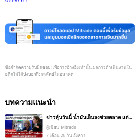
ข้อจำกัดความรับผิดชอบ: เพื่อการอ้างอิงเท่านั้น ผลการดำเนินงานใน
อดีตไม่ได้บ่งบอกถึงผลลัพธ์ในอนาคต
บทความแนะนำ
ข่าวหุ้นวันนี้ น้ำมันเย็นลงช่วยตลาด แต่
Fed กับหุ้นเทคยังทำให้นักลงทุนต้องระวัง
ผู้เขียน
Mitrade
7 เดือน 28 วัน อังคาร