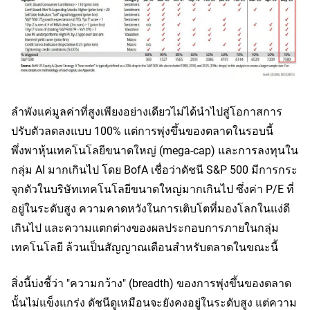
ลำพังแค่มูลค่าที่สูงเพียงอย่างเดียวไม่ได้นำไปสู่โอกาสการ
ปรับตัวลดลงแบบ 100% แต่การพุ่งขึ้นของตลาดในรอบนี้
พึ่งพาหุ้นเทคโนโลยีขนาดใหญ่ (mega-cap) และการลงทุนใน
กลุ่ม AI มากเกินไป โดย BofA เชื่อว่าดัชนี S&P 500 มีการกระ
จุกตัวในบริษัทเทคโนโลยีขนาดใหญ่มากเกินไป ซึ่งค่า P/E ที่
อยู่ในระดับสูง ความคาดหวังในการเติบโตที่มองโลกในแง่ดี
เกินไป และความแตกต่างของผลประกอบการภายในกลุ่ม
เทคโนโลยี ล้วนเป็นสัญญาณเตือนสำหรับตลาดในขณะนี้
สิ่งนี้บ่งชี้ว่า "ความกว้าง" (breadth) ของการพุ่งขึ้นของตลาด
นั้นไม่แข็งแกร่ง ดัชนีดูเหมือนจะยังคงอยู่ในระดับสูง แต่ความ