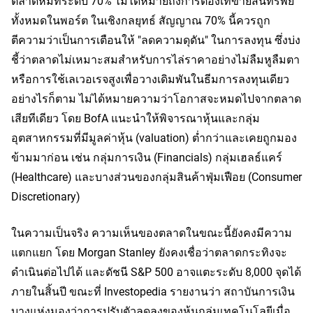
ตลาดหมีที่ระดับ 70% ไม่ได้หมายถึงการต้องเทขายสินทรัพย์
ทั้งหมดในพอร์ต ในเชิงกลยุทธ์ สัญญาณ 70% นี้ควรถูก
ตีความว่าเป็นการเตือนให้ "ลดความดุดัน" ในการลงทุน ซึ่งบ่ง
ชี้ว่าตลาดไม่เหมาะสมสำหรับการไล่ราคาอย่างไม่ลืมหูลืมตา 
หรือการใช้เลเวอเรจสูงเพื่อวางเดิมพันในธีมการลงทุนเดียว 
อย่างไรก็ตาม ไม่ได้หมายความว่าโอกาสจะหมดไปจากตลาด
เสียทีเดียว โดย BofA แนะนำให้พิจารณาหุ้นและกลุ่ม
อุตสาหกรรมที่มีมูลค่าหุ้น (valuation) ต่ำกว่าและเคยถูกมอง
ข้ามมาก่อน เช่น กลุ่มการเงิน (Financials) กลุ่มเฮลธ์แคร์ 
(Healthcare) และบางส่วนของกลุ่มสินค้าฟุ่มเฟือย (Consumer 
Discretionary)
ในความเป็นจริง ความเห็นของตลาดในขณะนี้ยังคงมีความ
แตกแยก โดย Morgan Stanley ยังคงเชื่อว่าตลาดกระทิงจะ
ดำเนินต่อไปได้ และดัชนี S&P 500 อาจแตะระดับ 8,000 จุดได้
ภายในสิ้นปี ขณะที่ Investopedia รายงานว่า สถาบันการเงิน
บางแห่งมองว่าการปรับตัวลดลงของหุ้นกลุ่มเทคโนโลยีเมื่อ