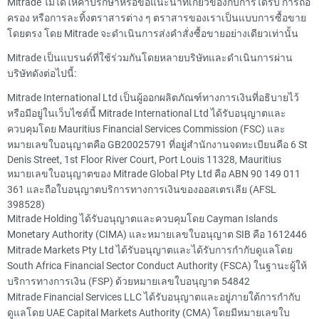
Mitrade ไม่ได้ให้คำปรึกษาหรือข้อแนะนำที่เกี่ยวข้องกับการได้รับ การถือ
ครอง หรือการละทิ้งตราสารต่าง ๆ ตราสารของเราเป็นแบบการซื้อขาย
โดยตรง โดย Mitrade จะดำเนินการส่งคำสั่งซื้อขายอย่างเดียวเท่านั้น
Mitrade เป็นแบรนด์ที่ใช้ร่วมกันโดยหลายบริษัทและดำเนินการผ่าน
บริษัทดังต่อไปนี้:
Mitrade International Ltd เป็นผู้ออกผลิตภัณฑ์ทางการเงินที่อธิบายไว้
หรือมีอยู่ในเว็บไซต์นี้ Mitrade International Ltd ได้รับอนุญาตและ
ควบคุมโดย Mauritius Financial Services Commission (FSC) และ
หมายเลขใบอนุญาตคือ GB20025791 ที่อยู่สำนักงานจดทะเบียนคือ 6 St
Denis Street, 1st Floor River Court, Port Louis 11328, Mauritius
หมายเลขใบอนุญาตของ Mitrade Global Pty Ltd คือ ABN 90 149 011
361 และถือใบอนุญาตบริการทางการเงินของออสเตรเลีย (AFSL
398528)
Mitrade Holding ได้รับอนุญาตและควบคุมโดย Cayman Islands
Monetary Authority (CIMA) และหมายเลขใบอนุญาต SIB คือ 1612446
Mitrade Markets Pty Ltd ได้รับอนุญาตและได้รับการกำกับดูแลโดย
South Africa Financial Sector Conduct Authority (FSCA) ในฐานะผู้ให้
บริการทางการเงิน (FSP) ด้วยหมายเลขใบอนุญาต 54842
Mitrade Financial Services LLC ได้รับอนุญาตและอยู่ภายใต้การกำกับ
ดูแลโดย UAE Capital Markets Authority (CMA) โดยมีหมายเลขใบ