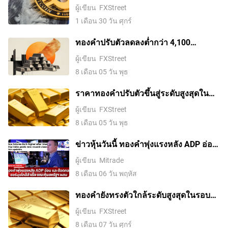
ลงต่อเนื่อง ขณะที่แรงเชิงลบครอง
ผู้เขียน
FXStreet
โมเมนตัม
1 เดือน 30 วัน ศุกร์
ทองคำปรับตัวลดลงต่ำกว่า 4,100
ดอลลาร์ ขณะที่ตลาดจับตาการเจรจา
ผู้เขียน
FXStreet
ระหว่างสหรัฐฯ กับอิหร่าน
8 เดือน 05 วัน พุธ
ราคาทองคําปรับตัวขึ้นสู่ระดับสูงสุดใน
รอบสองสัปดาห์ ขณะที่ค่าเงินดอลลาร์
ผู้เขียน
FXStreet
สหรัฐอ่อนค่าลงจากความหวังในข้อตกลง
8 เดือน 05 วัน พุธ
อิหร่านและการเก็งการขึ้นดอกเบี้ยของ
เฟดที่ลดลง
ข่าวหุ้นวันนี้ ทองคำพุ่งแรงหลัง ADP อ่อน
และข้อตกลงฮอร์มุซใกล้สำเร็จ ขณะหุ้น
ผู้เขียน
Mitrade
สหรัฐฯ ผสม
8 เดือน 06 วัน พฤหัส
ทองคำยังทรงตัวใกล้ระดับสูงสุดในรอบ
เจ็ดสัปดาห์ ตลาดรอดีลช่องแคบฮอร์มุซ
ผู้เขียน
FXStreet
8 เดือน 07 วัน ศุกร์