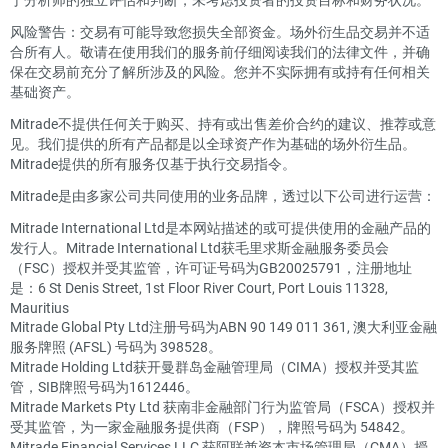
风险警告：交易有可能导致您损失全部资金。场外衍生品交易并不适
合所有人。敬请在使用我们的服务前仔细阅读我们的法律文件，并确
保在交易前充分了解所涉及的风险。您并不实际拥有或持有任何相关
基础资产。
Mitrade不提供任何关于购买、持有或出售差价合约的建议、推荐或意
见。我们提供的所有产品都是以全球资产作为基础的场外衍生品。
Mitrade提供的所有服务仅基于执行交易指令。
Mitrade是由多家公司共同使用的业务品牌，透过以下公司进行运营：
Mitrade International Ltd是本网站描述的或可提供使用的金融产品的
发行人。Mitrade International Ltd获毛里求斯金融服务委员会
（FSC）授权并受其监管，许可证号码为GB20025791，注册地址
是：6 St Denis Street, 1st Floor River Court, Port Louis 11328,
Mauritius
Mitrade Global Pty Ltd注册号码为ABN 90 149 011 361, 澳大利亚金融
服务牌照 (AFSL) 号码为 398528。
Mitrade Holding Ltd获开曼群岛金融管理局（CIMA）授权并受其监
管，SIB牌照号码为1612446。
Mitrade Markets Pty Ltd 获南非金融部门行为监管局（FSCA）授权并
受其监管，为一家金融服务提供商（FSP），牌照号码为 54842。
Mitrade Financial Services LLC 获阿联酋资本市场管理局（CMA）授