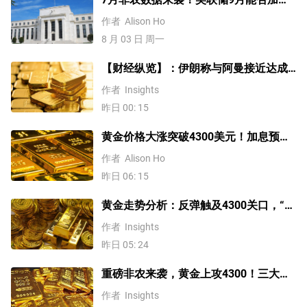
息？黄金、美元行情一触即发
作者
Alison Ho
8 月 03 日 周一
【财经纵览】：伊朗称与阿曼接近达成
协议，黄金涨超200美元、WTI原油三连
作者
Insights
跌，道指续创历史新高！
昨日 00: 15
黄金价格大涨突破4300美元！加息预期
降温叠加央行购金，未来继续涨？
作者
Alison Ho
昨日 06: 15
黄金走势分析：反弹触及4300关口，“双
底”确立剑指这一目标！
作者
Insights
昨日 05: 24
重磅非农来袭，黄金上攻4300！三大因
素预示金价升势有望延续
作者
Insights